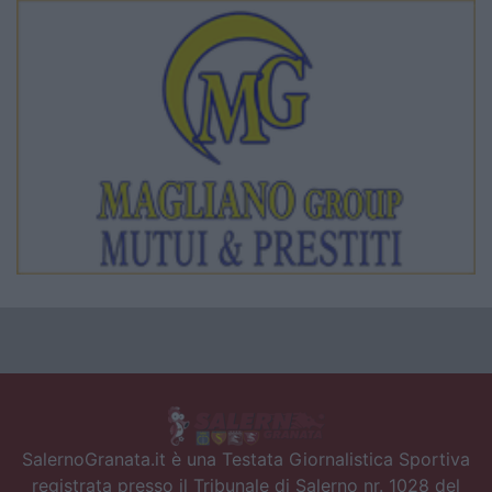
SalernoGranata.it è una Testata Giornalistica Sportiva
registrata presso il Tribunale di Salerno nr. 1028 del