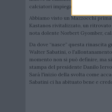
calciatori impiegati, sia in positivo
Abbiamo visto un Mazzocchi prima 
Kastanos rivitalizzato, un ritrovato
nota dolente Norbert Gyomber, cal
Da dove “nasce” questa rinascita gr
Walter Sabatini, o l'allontanamento
momento non si può definire, ma s
stampa del presidente Danilo Iervo
Sarà l'inizio della svolta come acc
Sabatini ci ha abituato bene e cred