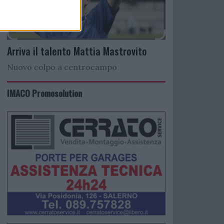
Arriva il talento Mattia Mastrovito
Nuovo colpo a centrocampo
IMACO Promosolution