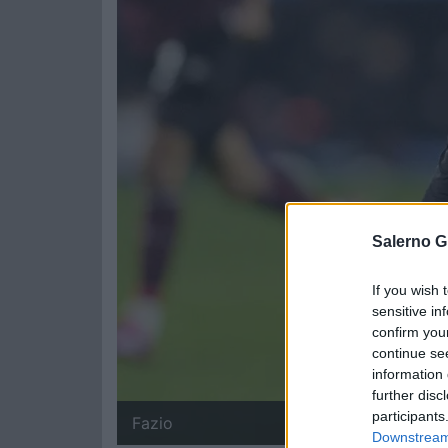
Salerno G
If you wish 
sensitive in
confirm you
continue se
information 
further disc
participants
Fazio
Downstream 