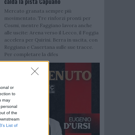
calda la pista Capuano
Mercato granata sempre più
movimentato. Tre rinforzi pronti per
Cosmi, mentre Faggiano lavora anche
alle uscite: Arena verso il Lecco, il Foggia
accelera per Quirini. Berra in uscita, con
Reggiana e Casertana sulle sue tracce.
Per completare la difes
sonal or
ection to
ou may
 personal
out of the
 downstream
B’s List of