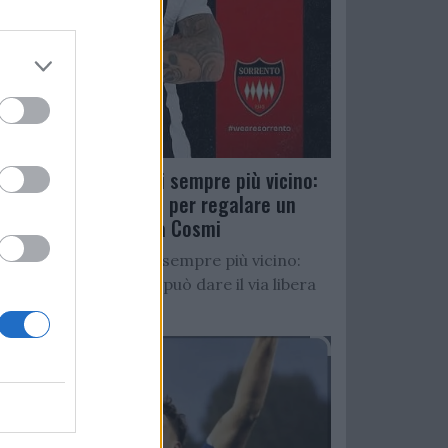
Salernitana, D’Ursi sempre più vicino:
Faggiano accelera per regalare un
altro attaccante a Cosmi
Salernitana, D’Ursi sempre più vicino:
Starita al Sorrento può dare il via libera
all’operazione