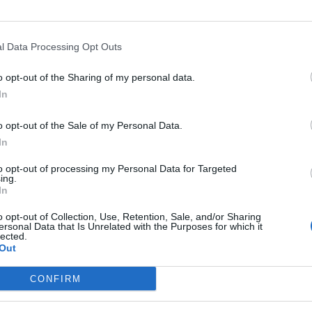
l Data Processing Opt Outs
o opt-out of the Sharing of my personal data.
In
o opt-out of the Sale of my Personal Data.
In
to opt-out of processing my Personal Data for Targeted
ing.
In
lla gara non avrebbe firmato per un
o opt-out of Collection, Use, Retention, Sale, and/or Sharing
ersonal Data that Is Unrelated with the Purposes for which it
 di più contro i rosso-neri dell'ex Stefano
lected.
Out
erla, solo per il gol preso al 90'.
CONFIRM
a un punto in più per la Salernitana, che
nali importanti e fondamentali sui