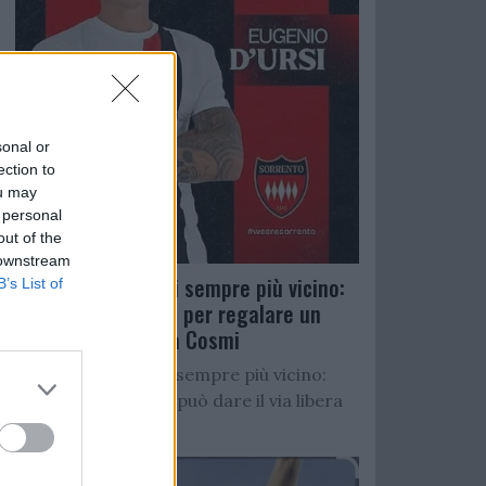
sonal or
ection to
ou may
 personal
out of the
 downstream
Salernitana, D’Ursi sempre più vicino:
B’s List of
Faggiano accelera per regalare un
altro attaccante a Cosmi
Salernitana, D’Ursi sempre più vicino:
Starita al Sorrento può dare il via libera
all’operazione