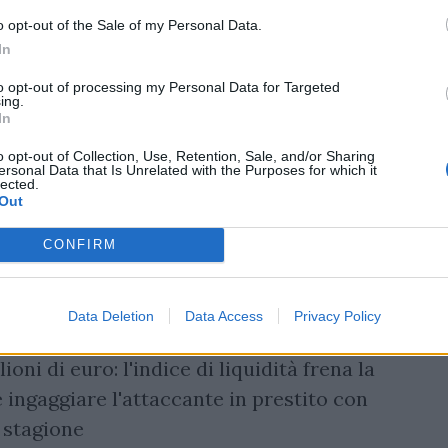
ernitana? Probabile
o opt-out of the Sale of my Personal Data.
In
a formazione capeggiata da patron Danilo
to opt-out of processing my Personal Data for Targeted
er privarsi di uno tra
Federico Bonazzoli
e
ing.
In
o opt-out of Collection, Use, Retention, Sale, and/or Sharing
i, restano sul podio quali candidati per un
ersonal Data that Is Unrelated with the Purposes for which it
lected.
l'ex doriano, l'attaccante cileno e
Out
el diesse De Sanctis non è effettuare
CONFIRM
 invero, è sempre stato quello meglio
osizione di mister Nicola.
Data Deletion
Data Access
Privacy Policy
ro, ci ha fatto un pensierino su Bonazzoli
oni di euro: l'indice di liquidità frena la
ingaggiare l'attaccante in prestito con
e stagione