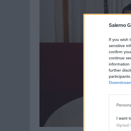
Salerno G
If you wish 
sensitive in
confirm you
continue se
information 
further disc
participants
Downstream 
Persona
I want t
Opted 