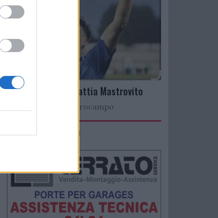
Arriva il talento Mattia Mastrovito
Nuovo colpo a centrocampo
IMACO Promosolution