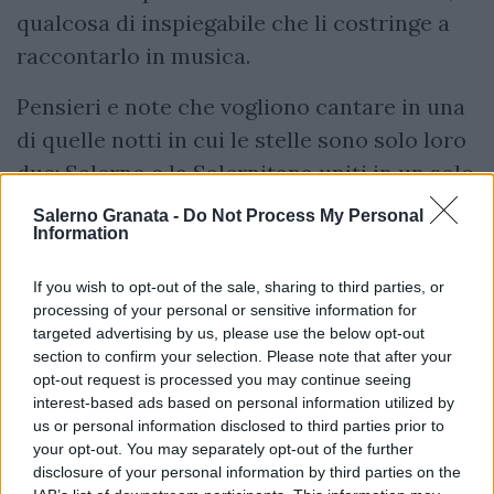
qualcosa di inspiegabile che li costringe a
raccontarlo in musica.
Pensieri e note che vogliono cantare in una
di quelle notti in cui le stelle sono solo loro
due: Salerno e la Salernitana uniti in un solo
abbraccio. Magari in una sera di fine maggio
Salerno Granata -
Do Not Process My Personal
Information
e poi...quel che sarà, sarà. Perchè loro, i 500
di Genova, all'unisono sono sempre bravi
If you wish to opt-out of the sale, sharing to third parties, or
a dimostrare,in ogni parte d'italia, che
processing of your personal or sensitive information for
targeted advertising by us, please use the below opt-out
ovunque vada la Salernitana,
section to confirm your selection. Please note that after your
sapranno benissimo esprimere ciò che
opt-out request is processed you may continue seeing
provano per lei... Comunque andrà a finire...
interest-based ads based on personal information utilized by
us or personal information disclosed to third parties prior to
your opt-out. You may separately opt-out of the further
disclosure of your personal information by third parties on the