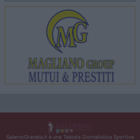
SalernoGranata.it è una Testata Giornalistica Sportiva