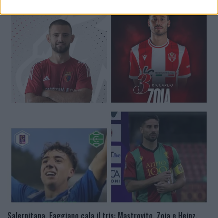
Salernitana, Faggiano cala il tris: Mastrovito, Zoia e Heinz.