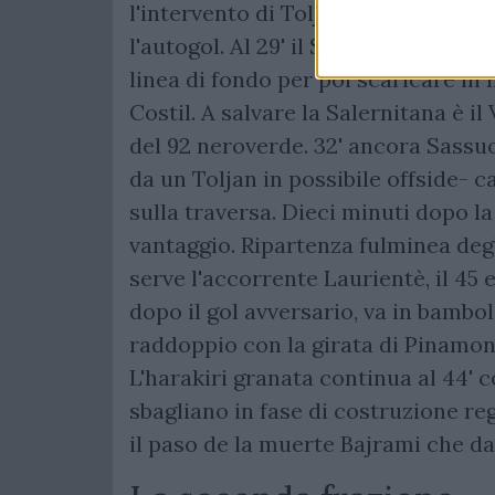
l'intervento di Toljan che trova il g
l'autogol. Al 29' il Sassuolo mette 
linea di fondo per poi scaricare in
Costil. A salvare la Salernitana è il
del 92 neroverde. 32' ancora Sassu
da un Toljan in possibile offside- 
sulla traversa. Dieci minuti dopo la 
vantaggio. Ripartenza fulminea degl
serve l'accorrente Laurientè, il 45 
dopo il gol avversario, va in bambola
raddoppio con la girata di Pinamont
L'harakiri granata continua al 44' c
sbagliano in fase di costruzione reg
il paso de la muerte Bajrami che d