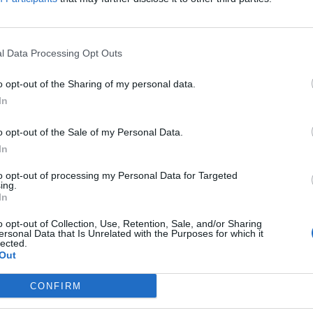
e: Cragno, Pegolo, Missori, Obiang, Lipani,
tieri, Ceide. Allenatore: Davide Ballardini.
ti: Bresmes e Bercigli. IV uomo: Minelli.
l Data Processing Opt Outs
o opt-out of the Sharing of my personal data.
In
ajrami (SAS), 7'st Candreva (SAL), 45'st
o opt-out of the Sale of my Personal Data.
In
giore (SAL), Laurientè (SAS), Pirola (SAL),
to opt-out of processing my Personal Data for Targeted
: 4-9. Recupero: 1' pt, 5'st
ing.
In
o opt-out of Collection, Use, Retention, Sale, and/or Sharing
ersonal Data that Is Unrelated with the Purposes for which it
lected.
Out
arca granata. Pierozzi (al 17') riceve palla
CONFIRM
 Ikwuemesi, ad anticipare tutti è