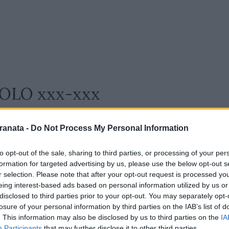
OLO xxx-xxx
zzi (41'st Simy), Manolas (32'st Boateng),
ranata -
Do Not Process My Personal Information
gnato), Coulibaly, Maggiore, Gomis (1'st
Weissman). A disposizione: Fiorillo,
to opt-out of the sale, sharing to third parties, or processing of your per
dis, Gyomber, Martegani, Legowski, Sfait.
formation for targeted advertising by us, please use the below opt-out s
r selection. Please note that after your opt-out request is processed y
eing interest-based ads based on personal information utilized by us or
disclosed to third parties prior to your opt-out. You may separately opt-
, Erlic (24'st Kumbulla), Ferrari, Doig;
losure of your personal information by third parties on the IAB’s list of
frel (47'st Viti), Thorstvedt (28'st Racic),
. This information may also be disclosed by us to third parties on the
IA
Participants
that may further disclose it to other third parties.