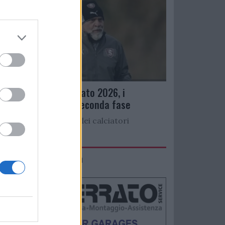
Ritiro precampionato 2026, i
convocati per la seconda fase
Di seguito l’elenco dei calciatori
convocati per...
IMACO Promosolution