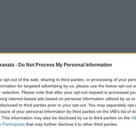
ranata -
Do Not Process My Personal Information
to opt-out of the sale, sharing to third parties, or processing of your per
formation for targeted advertising by us, please use the below opt-out s
 Davide Nicola affronterà il Lecce al ‘Via
r selection. Please note that after your opt-out request is processed y
 La Salernitana cercherà di tornare alla
eing interest-based ads based on personal information utilized by us or
disclosed to third parties prior to your opt-out. You may separately opt-
e, quando Candreva e soci sbancavano Roma
losure of your personal information by third parties on the IAB’s list of
alernitana sarà ‘scortata’ da non meno di
. This information may also be disclosed by us to third parties on the
IA
cambio di marcia per la propria squadra:
Participants
that may further disclose it to other third parties.
non sono state affatto convincenti ed i