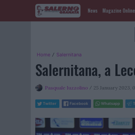
News
Magazine Online
Home
Salernitana
/
Salernitana, a Lec
Pasquale Iuzzolino
25 January 2023, 
/
Twitter
Facebook
Whatsapp