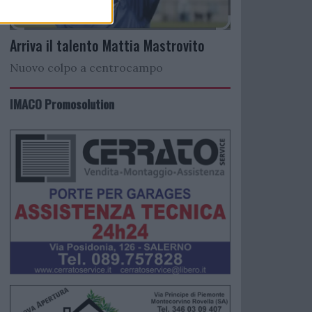
Arriva il talento Mattia Mastrovito
Nuovo colpo a centrocampo
IMACO Promosolution