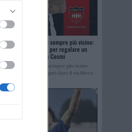
Salernitana, D’Ursi sempre più vicino:
Faggiano accelera per regalare un
altro attaccante a Cosmi
Salernitana, D’Ursi sempre più vicino:
Starita al Sorrento può dare il via libera
all’operazione