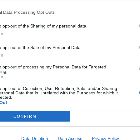
 fronte calciomercato pare che sia
l Data Processing Opt Outs
zione Perugia e Radovanovic alla Ternana,
be arrivare ancora un centrocampista ed
o opt-out of the Sharing of my personal data.
In
tra Bonazzoli e Botheim.
o opt-out of the Sale of my Personal Data.
In
to opt-out of processing my Personal Data for Targeted
ing.
In
o opt-out of Collection, Use, Retention, Sale, and/or Sharing
ersonal Data that Is Unrelated with the Purposes for which it
lected.
Out
CONFIRM
Data Deletion
Data Access
Privacy Policy