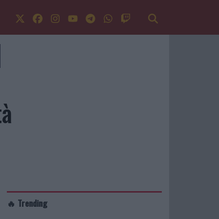
tà
🔥 Trending