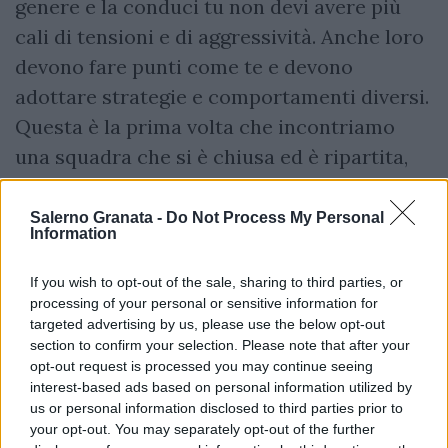
genere e la conduci tu non devi avere più
cali di tensioni e di aggressività. Anche loro
devono fare punti come te e devono
adottare strategie e comportamenti diversi.
Questa è la prima volta che incontriamo
una squadra che si è chiusa ed è ripartita,
dobbiamo diventare bravi a confrontarci
con queste realtà diverse e abbiamo preso
Salerno Granata -
Do Not Process My Personal
Information
gol in un momento in cui era il nostro step
migliore. Io non credo che noi ci dobbiamo
If you wish to opt-out of the sale, sharing to third parties, or
assestare nuovamente, dobbiamo fare
processing of your personal or sensitive information for
targeted advertising by us, please use the below opt-out
meglio quello che stiamo facendo. Non ho
section to confirm your selection. Please note that after your
altre idee, a me interessa fare punti e creare
opt-out request is processed you may continue seeing
interest-based ads based on personal information utilized by
gioco e questa sera non è successa. Non
us or personal information disclosed to third parties prior to
voglio dire cose diverse a sette partite
your opt-out. You may separately opt-out of the further