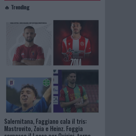
🔥 Trending
Salernitana, Faggiano cala il tris:
Mastrovito, Zoia e Heinz. Foggia
sorpassa il Lecco per Quirini, torna