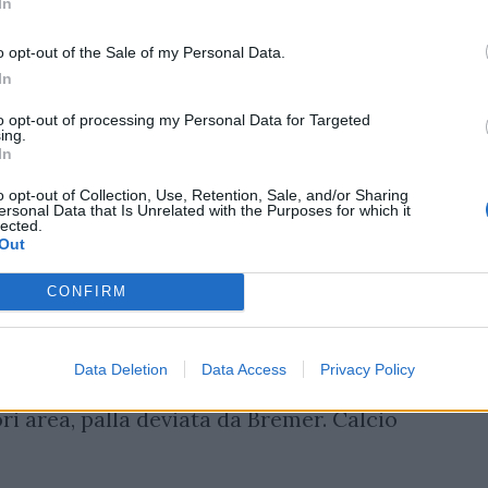
assegna il penalty e ammonisce il difensore
In
o opt-out of the Sale of my Personal Data.
In
alizza il rigore calciato da Belotti. Il
-0.
to opt-out of processing my Personal Data for Targeted
ing.
In
attere il penalty per irregolarità di Sepe.
o opt-out of Collection, Use, Retention, Sale, and/or Sharing
ersonal Data that Is Unrelated with the Purposes for which it
 sbaglia. Rigore trasformato, il Torino
lected.
Out
hi.
CONFIRM
tana! Sugli sviluppi di un calcio da fermo
 di testa più in alto di tutti, ma non trova
Data Deletion
Data Access
Privacy Policy
i area, palla deviata da Bremer. Calcio