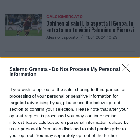
CALCIOMERCATO
Bohinen ai saluti, lo aspetta il Genoa. In
entrata molto vicini Palomino e Pierozzi
Alessio Esposito
/
11.01.2024 10:29
CALCIOMERCATO
Su Pirola c'è la Roma
Salerno Granata -
Do Not Process My Personal
Information
Pasquale Iuzzolino
/
06.12.2023 11:46
If you wish to opt-out of the sale, sharing to third parties, or
processing of your personal or sensitive information for
targeted advertising by us, please use the below opt-out
CALCIOMERCATO
section to confirm your selection. Please note that after your
UFFICIALE: Diego Valencia all'Atromitos
opt-out request is processed you may continue seeing
a titolo temporaneo
interest-based ads based on personal information utilized by
Alessio Esposito
/
09.09.2023 11:42
us or personal information disclosed to third parties prior to
your opt-out. You may separately opt-out of the further