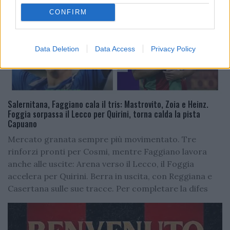
CONFIRM
Data Deletion
Data Access
Privacy Policy
Salernitana, Faggiano cala il tris: Mastrovito, Zoia e Heinz.
Foggia sorpassa il Lecco per Quirini, torna calda la pista
Capuano
Mercato granata sempre più movimentato. Tre
rinforzi pronti per Cosmi, mentre Faggiano lavora
anche alle uscite: Arena verso il Lecco, il Foggia
accelera per Quirini. Berra in uscita, con Reggiana e
Casertana sulle sue tracce. Per completare la difes