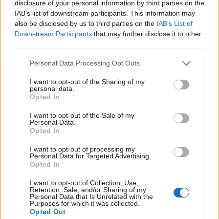
disclosure of your personal information by third parties on the
IAB’s list of downstream participants. This information may
←
9
10
11
12
13
14
15
16
17
18
also be disclosed by us to third parties on the
IAB’s List of
19
→
Downstream Participants
that may further disclose it to other
third parties.
Pagina 14 di 25
Personal Data Processing Opt Outs
I want to opt-out of the Sharing of my
🔥 Trending
personal data.
Opted In
I want to opt-out of the Sale of my
Personal Data.
Opted In
I want to opt-out of processing my
Personal Data for Targeted Advertising.
Opted In
I want to opt-out of Collection, Use,
Retention, Sale, and/or Sharing of my
Personal Data that Is Unrelated with the
Purposes for which it was collected.
Opted Out